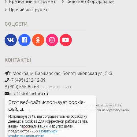
Крепежный инструмент
Силовое оборудование
Прочий инструмент
СОЦСЕТИ
КОНТАКТЫ
г. Москва, м. Варшавская, Болотниковская ул., 5к3.
+7 (495) 212-12-39
8 (800) 555-80-68
Пн—Пт 9:00—18:00
info@tdofficetorg.ru
Этот веб-сайт использует cookie-
Мы получаем и обрабатываем персональные данные посетителей нашего сайта в
файлы.
соответствии с
официальной политикой
. Если вы не даете согласия на обработку своих
персональных данных,вам необходимо покинуть наш сайт.
Используя сайт, вы соглашаетесь на обработку
данных в Cookies для корректной работы сайта,
вашей персонализации и других целей,
предусмотренных
Политикой
конфиденциальности.