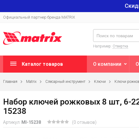
Скид
Официальный партнер бренда MATRIX
Например:
Отвертка
Каталог товаров
О компании
О
Главная
Matrix
Слесарный инструмент
Ключи
Ключи рожко
Набор ключей рожковых 8 шт, 6-22м
15238
Артикул:
MI-15238
(0 отзывов)