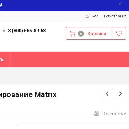
!
Вход
Регистрация
9
8 (800) 555-80-68
Корзина
0
ты
мирование Matrix
В сравнение