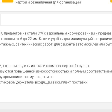
картой и безналичная для организаций
ебя 8 предметов из стали CrV с зеркальным хромированием и предн
оловки от 6 до 22 мм. Ключи удобны для манипуляций в ограничен
онтажных, сантехнических работ, для ремонта автомобилей или быто
 т.к. произведены из стали хромованадиевой группы.
ризуются повышенной износостойкостью и полным соответствием 
му хромоникелевому покрытию.
стиковом держателе, входящем в комплект поставки.