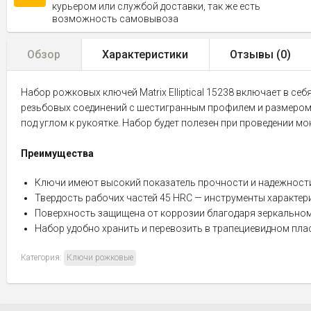
курьером или службой доставки, так же есть
возможность самовывоза
Обзор
Характеристики
Отзывы (
0
)
Набор рожковых ключей Matrix Elliptical 15238 включает в с
резьбовых соединений с шестигранным профилем и размером г
под углом к рукоятке. Набор будет полезен при проведении м
Преимущества
Ключи имеют высокий показатель прочности и надежности,
Твердость рабочих частей 45 HRC — инструменты характе
Поверхность защищена от коррозии благодаря зеркально
Набор удобно хранить и перевозить в трапециевидном пла
Категория:
Ключи рожковые