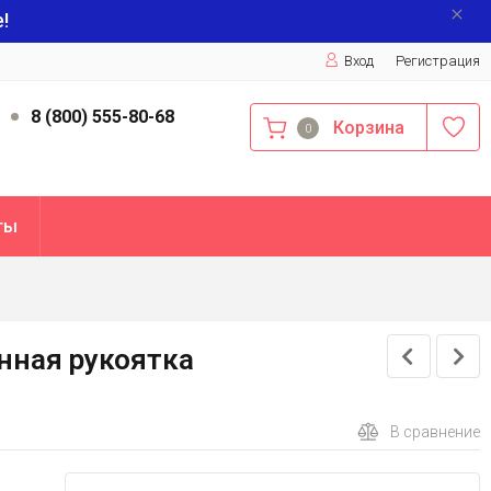
!
Вход
Регистрация
9
8 (800) 555-80-68
Корзина
0
ты
нная рукоятка
В сравнение