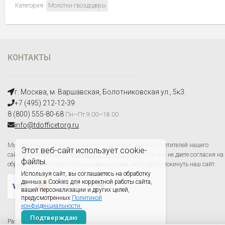
Категория:
Молотки-гвоздодеры
КОНТАКТЫ
г. Москва, м. Варшавская, Болотниковская ул., 5к3.
+7 (495) 212-12-39
8 (800) 555-80-68
Пн—Пт 9:00—18:00
info@tdofficetorg.ru
Мы получаем и обрабатываем персональные данные посетителей нашего
Этот веб-сайт использует cookie-
сайта в соответствии с
официальной политикой
. Если вы не даете согласия на
файлы.
обработку своих персональных данных,вам необходимо покинуть наш сайт.
Используя сайт, вы соглашаетесь на обработку
данных в Cookies для корректной работы сайта,
вашей персонализации и других целей,
предусмотренных
Политикой
конфиденциальности.
Подтверждаю
Разработано