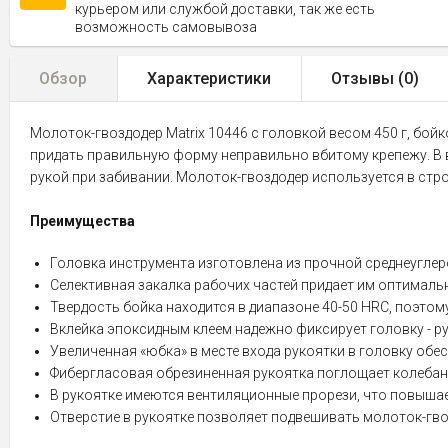
курьером или службой доставки, так же есть
возможность самовывоза
Обзор
Характеристики
Отзывы (
0
)
Молоток-гвоздодер Matrix 10446 с головкой весом 450 г, бой
придать правильную форму неправильно вбитому крепежу. В в
рукой при забивании. Молоток-гвоздодер используется в стро
Преимущества
Головка инструмента изготовлена из прочной среднеуглер
Селективная закалка рабочих частей придает им оптималь
Твердость бойка находится в диапазоне 40-50 HRC, поэто
Вклейка эпоксидным клеем надежно фиксирует головку - рук
Увеличенная «юбка» в месте входа рукоятки в головку обес
Фибергласовая обрезиненная рукоятка поглощает колебания
В рукоятке имеются вентиляционные прорези, что повышае
Отверстие в рукоятке позволяет подвешивать молоток-гвоз