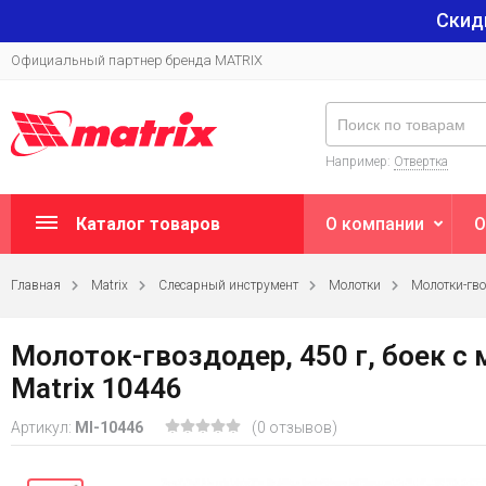
Скид
Официальный партнер бренда MATRIX
Например:
Отвертка
Каталог товаров
О компании
О
Главная
Matrix
Слесарный инструмент
Молотки
Молотки-гв
Молоток-гвоздодер, 450 г, боек c
Matrix 10446
Артикул:
MI-10446
(0 отзывов)