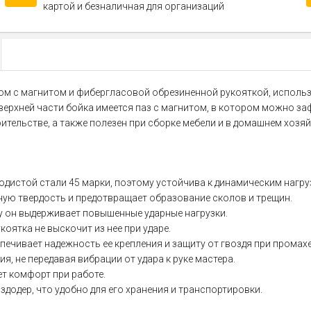
картой и безналичная для организаций
ком с магнитом и фибергласовой обрезиненной рукояткой, использ
ерхней части бойка имеется паз с магнитом, в котором можно заф
ительстве, а также полезен при сборке мебели и в домашнем хозяй
одистой стали 45 марки, поэтому устойчива к динамическим нагру
ную твердость и предотвращает образование сколов и трещин.
му он выдерживает повышенные ударные нагрузки.
оятка не выскочит из нее при ударе.
печивает надежность ее крепления и защиту от гвоздя при промахе
, не передавая вибрации от удара к руке мастера.
т комфорт при работе.
додер, что удобно для его хранения и транспортировки.