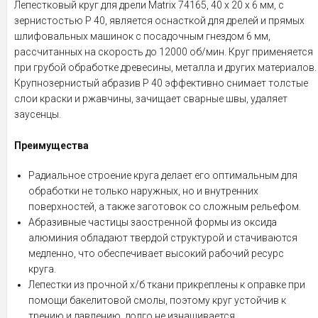
Лепестковый круг для дрели Matrix 74165, 40 х 20 х 6 мм, с
зернистостью P 40, является оснасткой для дрелей и прямых
шлифовальных машинок с посадочным гнездом 6 мм,
рассчитанных на скорость до 12000 об/мин. Круг применяется
при грубой обработке древесины, металла и других материалов.
Крупнозернистый абразив P 40 эффективно снимает толстые
слои краски и ржавчины, зачищает сварные швы, удаляет
заусенцы.
Преимущества
Радиальное строение круга делает его оптимальным для
обработки не только наружных, но и внутренних
поверхностей, а также заготовок со сложным рельефом.
Абразивные частицы заостренной формы из оксида
алюминия обладают твердой структурой и стачиваются
медленно, что обеспечивает высокий рабочий ресурс
круга.
Лепестки из прочной х/б ткани прикреплены к оправке при
помощи бакелитовой смолы, поэтому круг устойчив к
трению и давлению, долго не изнашивается.