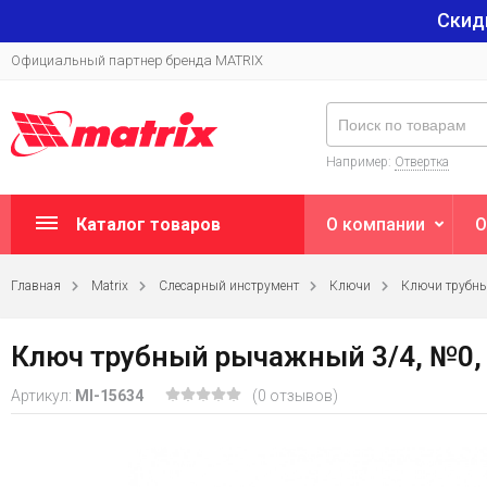
Скид
Официальный партнер бренда MATRIX
Например:
Отвертка
Каталог товаров
О компании
О
Главная
Matrix
Слесарный инструмент
Ключи
Ключи трубн
Ключ трубный рычажный 3/4, №0, C
Артикул:
MI-15634
(0 отзывов)