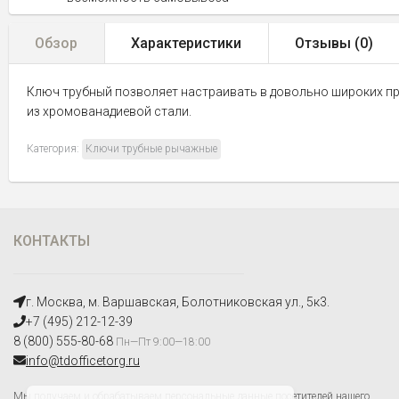
Обзор
Характеристики
Отзывы (
0
)
Ключ трубный позволяет настраивать в довольно широких пре
из хромованадиевой стали.
Категория:
Ключи трубные рычажные
КОНТАКТЫ
г. Москва, м. Варшавская, Болотниковская ул., 5к3.
+7 (495) 212-12-39
8 (800) 555-80-68
Пн—Пт 9:00—18:00
info@tdofficetorg.ru
Мы получаем и обрабатываем персональные данные посетителей нашего