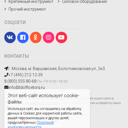
Крепежный инструмент
Силовое оборудование
Прочий инструмент
СОЦСЕТИ
КОНТАКТЫ
г. Москва, м. Варшавская, Болотниковская ул., 5к3.
+7 (495) 212-12-39
8 (800) 555-80-68
Пн—Пт 9:00—18:00
info@tdofficetorg.ru
Этот веб-сайт использует cookie-
Мы получаем и обрабатываем персональные данные посетителей нашего сайта в
файлы.
соответствии с
официальной политикой
. Если вы не даете согласия на обработку своих
персональных данных,вам необходимо покинуть наш сайт.
Используя сайт, вы соглашаетесь на обработку
данных в Cookies для корректной работы сайта,
вашей персонализации и других целей,
предусмотренных
Политикой
конфиденциальности.