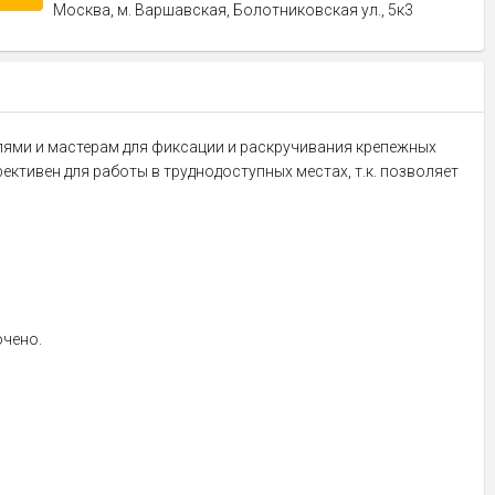
Москва, м. Варшавская, Болотниковская ул., 5к3
лями и мастерам для фиксации и раскручивания крепежных
тивен для работы в труднодоступных местах, т.к. позволяет
ючено.