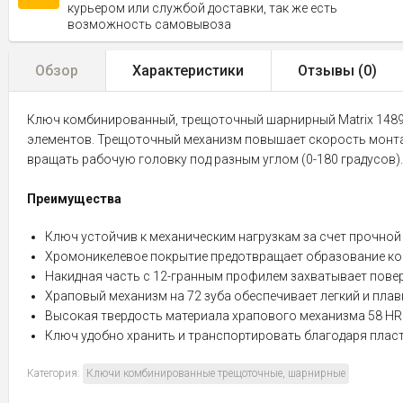
курьером или службой доставки, так же есть
возможность самовывоза
Обзор
Характеристики
Отзывы (
0
)
Ключ комбинированный, трещоточный шарнирный Matrix 14899
элементов. Трещоточный механизм повышает скорость монтажа
вращать рабочую головку под разным углом (0-180 градусов).
Преимущества
Ключ устойчив к механическим нагрузкам за счет прочной
Хромоникелевое покрытие предотвращает образование ко
Накидная часть с 12-гранным профилем захватывает повер
Храповый механизм на 72 зуба обеспечивает легкий и плав
Высокая твердость материала храпового механизма 58 HR
Ключ удобно хранить и транспортировать благодаря плас
Категория:
Ключи комбинированные трещоточные, шарнирные