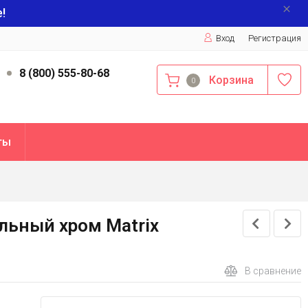
!
Вход
Регистрация
9
8 (800) 555-80-68
Корзина
0
ты
льный хром Matrix
В сравнение