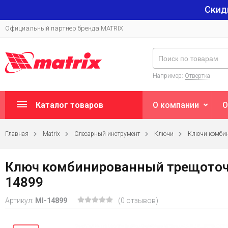
Скид
Официальный партнер бренда MATRIX
Например:
Отвертка
Каталог товаров
О компании
О
Главная
Matrix
Слесарный инструмент
Ключи
Ключи комбин
Ключ комбинированный трещоточн
14899
Артикул:
MI-14899
(0 отзывов)