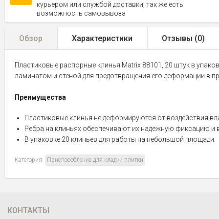
курьером или службой доставки, так же есть
возможность самовывоза
Обзор
Характеристики
Отзывы (
0
)
Пластиковые распорные клинья Matrix 88101, 20 штук в упако
ламинатом и стеной для предотвращения его деформации в п
Преимущества
Пластиковые клинья не деформируются от воздействия вла
Ребра на клиньях обеспечивают их надежную фиксацию и
В упаковке 20 клиньев для работы на небольшой площади.
Категория:
Приспособление для кладки плитки
КОНТАКТЫ