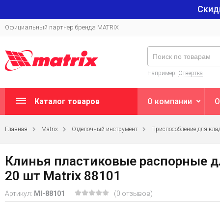
Скид
Официальный партнер бренда MATRIX
Например:
Отвертка
Каталог товаров
О компании
О
Главная
Matrix
Отделочный инструмент
Приспособление для кла
Клинья пластиковые распорные д
20 шт Matrix 88101
Артикул:
MI-88101
(0 отзывов)