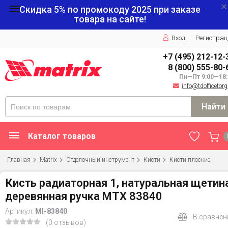
Скидка 5% по промокоду
2025
при заказе
товара на сайте!
Вход
Регистрац
+7 (495) 212-12-
8 (800) 555-80-
Пн—Пт 9:00—18:
info@tdofficetorg
Найти
Каталог товаров
Главная
Matrix
Отделочный инструмент
Кисти
Кисти плоские
Кисть радиаторная 1, натуральная щетина
деревянная ручка MTX 83840
Артикул:
MI-83840
В сравнен
(0 отзывов)