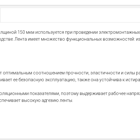
 толщиной 150 мкм используется при проведении электромонтажных
водстве. Лента имеет множество функциональных возможностей: из
ет оптимальным соотношением прочности, эластичности и силы р
ивает ее безопасную эксплуатацию, также она устойчива к истира
оляционными показателями, поэтому выдерживает рабочее напряж
спечивает высокую адгезию ленты.