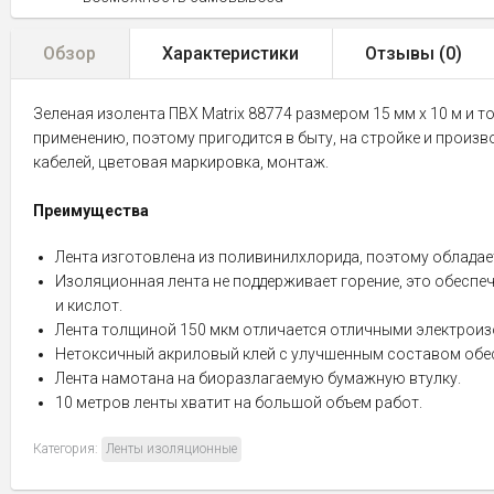
Обзор
Характеристики
Отзывы (
0
)
Зеленая изолента ПВХ Matrix 88774 размером 15 мм х 10 м и
применению, поэтому пригодится в быту, на стройке и произ
кабелей, цветовая маркировка, монтаж.
Преимущества
Лента изготовлена из поливинилхлорида, поэтому облада
Изоляционная лента не поддерживает горение, это обеспеч
и кислот.
Лента толщиной 150 мкм отличается отличными электроиз
Нетоксичный акриловый клей с улучшенным составом обе
Лента намотана на биоразлагаемую бумажную втулку.
10 метров ленты хватит на большой объем работ.
Категория:
Ленты изоляционные