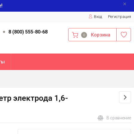
!
Вход
Регистрация
9
8 (800) 555-80-68
Корзина
0
ты
тр электрода 1,6-
В сравнение