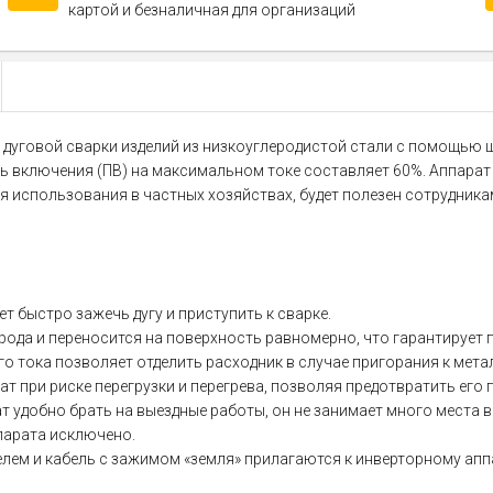
картой и безналичная для организаций
дуговой сварки изделий из низкоуглеродистой стали с помощью ш
сть включения (ПВ) на максимальном токе составляет 60%. Аппар
я использования в частных хозяйствах, будет полезен сотрудник
т быстро зажечь дугу и приступить к сварке.
ктрода и переносится на поверхность равномерно, что гарантирует
го тока позволяет отделить расходник в случае пригорания к мета
 при риске перегрузки и перегрева, позволяя предотвратить его 
т удобно брать на выездные работы, он не занимает много места в
парата исключено.
елем и кабель с зажимом «земля» прилагаются к инверторному апп