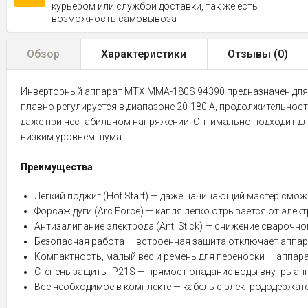
курьером или службой доставки, так же есть
возможность самовывоза
Обзор
Характеристики
Отзывы (
0
)
Инверторный аппарат MTX MMA-180S 94390 предназначен для 
плавно регулируется в диапазоне 20-180 А, продолжительно
даже при нестабильном напряжении. Оптимально подходит дл
низким уровнем шума.
Преимущества
Легкий поджиг (Hot Start) — даже начинающий мастер сможе
Форсаж дуги (Arc Force) — капля легко отрывается от эле
Антизалипание электрода (Anti Stick) — снижение сварочно
Безопасная работа — встроенная защита отключает аппарат
Компактность, малый вес и ремень для переноски — аппара
Степень защиты IP21S — прямое попадание воды внутрь ап
Все необходимое в комплекте — кабель с электрододержат