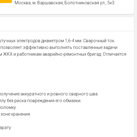
Москва, м. Варшавская, Болотниковская ул., 5к3
тучных электродов диаметром 1,6-4 мм. Сварочный ток
ат позволяет эффективно выполнять поставленные задачи
ам ЖКХ и работникам аварийно-ремонтных бригад. Отличается
 получение аккуратного и ровного сварного шва.
ллу без риска повреждения его обмазки.
поломку.
 зоне хранения.
арату.