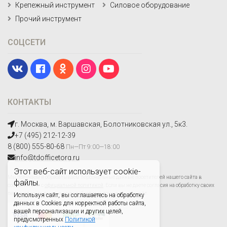
Крепежный инструмент
Силовое оборудование
Прочий инструмент
СОЦСЕТИ
КОНТАКТЫ
г. Москва, м. Варшавская, Болотниковская ул., 5к3.
+7 (495) 212-12-39
8 (800) 555-80-68
Пн—Пт 9:00—18:00
info@tdofficetorg.ru
Этот веб-сайт использует cookie-
Мы получаем и обрабатываем персональные данные посетителей нашего сайта в
файлы.
соответствии с
официальной политикой
. Если вы не даете согласия на обработку своих
персональных данных,вам необходимо покинуть наш сайт.
Используя сайт, вы соглашаетесь на обработку
данных в Cookies для корректной работы сайта,
вашей персонализации и других целей,
предусмотренных
Политикой