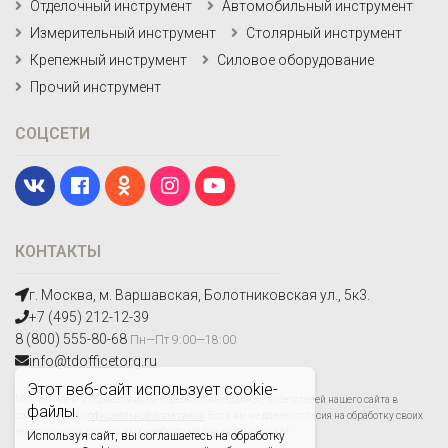
Отделочный инструмент
Автомобильный инструмент
Измерительный инструмент
Столярный инструмент
Крепежный инструмент
Силовое оборудование
Прочий инструмент
СОЦСЕТИ
КОНТАКТЫ
г. Москва, м. Варшавская, Болотниковская ул., 5к3.
+7 (495) 212-12-39
8 (800) 555-80-68
Пн—Пт 9:00—18:00
info@tdofficetorg.ru
Этот веб-сайт использует cookie-
Мы получаем и обрабатываем персональные данные посетителей нашего сайта в
файлы.
соответствии с
официальной политикой
. Если вы не даете согласия на обработку своих
персональных данных,вам необходимо покинуть наш сайт.
Используя сайт, вы соглашаетесь на обработку