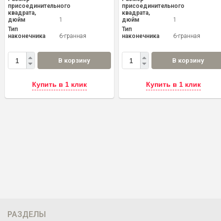
присоединительного
присоединительного
квадрата,
квадрата,
дюйм
1
дюйм
1
Тип
Тип
наконечника
6-гранная
наконечника
6-гранная
В корзину
В корзину
Купить в 1 клик
Купить в 1 клик
РАЗДЕЛЫ