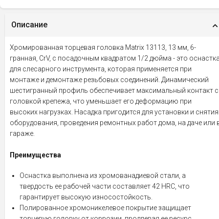
Описание
Хромированная торцевая головка Matrix 13113, 13 мм, 6-
гранная, CrV, с посадочным квадратом 1/2 дюйма - это оснастк
для слесарного инструмента, которая применяется при
монтаже и демонтаже резьбовых соединений. Динамический
шестигранный профиль обеспечивает максимальный контакт с
головкой крепежа, что уменьшает его деформацию при
высоких нагрузках. Насадка пригодится для установки и снятия
оборудования, проведения ремонтных работ дома, на даче или 
гараже.
Преимущества
Оснастка выполнена из хромованадиевой стали, а
твердость ее рабочей части составляет 42 HRC, что
гарантирует высокую износостойкость.
Полированное хромоникелевое покрытие защищает
торцевую головку от коррозии, продлевая ее ресурс.