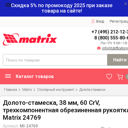
Скидка 5% по промокоду
2025
при заказе
товара на сайте!
Вход
Регистрац
+7 (495) 212-12-
8 (800) 555-80-
Пн—Пт 9:00—18:
info@tdofficetorg
Найти
Каталог товаров
Главная
Matrix
Столярный инструмент
Долота-стамески
Долото-стамеска, 38 мм, 60 CrV,
трехкомпонентная обрезиненная рукоятк
Matrix 24769
Артикул:
MI-24769