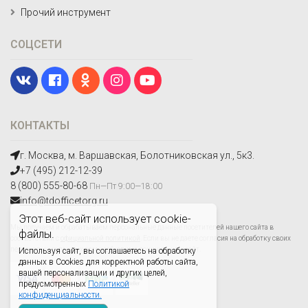
Прочий инструмент
СОЦСЕТИ
КОНТАКТЫ
г. Москва, м. Варшавская, Болотниковская ул., 5к3.
+7 (495) 212-12-39
8 (800) 555-80-68
Пн—Пт 9:00—18:00
info@tdofficetorg.ru
Этот веб-сайт использует cookie-
Мы получаем и обрабатываем персональные данные посетителей нашего сайта в
файлы.
соответствии с
официальной политикой
. Если вы не даете согласия на обработку своих
персональных данных,вам необходимо покинуть наш сайт.
Используя сайт, вы соглашаетесь на обработку
данных в Cookies для корректной работы сайта,
вашей персонализации и других целей,
предусмотренных
Политикой
конфиденциальности.