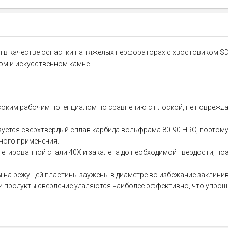
ся в качестве оснастки на тяжелых перфораторах с хвостовиком S
ом и искусственном камне.
соким рабочим потенциалом по сравнению с плоской, не поврежда
уется сверхтвердый сплав карбида вольфрама 80-90 HRC, поэтому
ного применения.
егированной стали 40Х и закалена до необходимой твердости, по
 на режущей пластины заужены в диаметре во избежание заклинив
 продукты сверление удаляются наиболее эффективно, что упроща