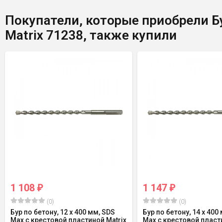
Покупатели, которые приобрели Бу
Matrix 71238, также купили
1 108
1 147
₽
₽
(0)
(0)
Бур по бетону, 12 х 400 мм, SDS
Бур по бетону, 14 х 400
Max c крестовой пластиной Matrix
Max c крестовой пласт