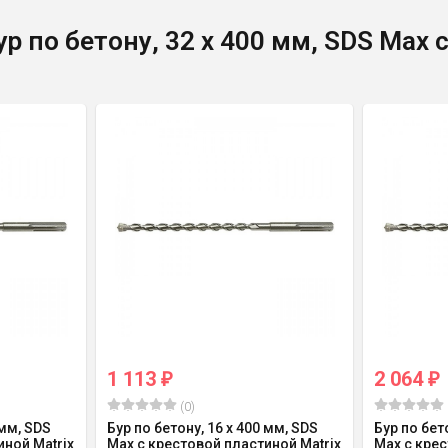
р по бетону, 32 х 400 мм, SDS Max 
1 113
2 064
₽
₽
(0)
 мм, SDS
Бур по бетону, 16 х 400 мм, SDS
Бур по бет
иной Matrix
Max c крестовой пластиной Matrix
Max c крес