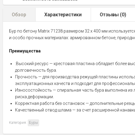
Обзор
Характеристики
Отзывы (
0
)
Бур по бетону Matrix 71238 размером 32 х 400 мм использует
и особо прочных материалах: армированном бетоне, природн
Преимущества
:Высокий ресурс — крестовая пластина обладает более вы
долговечность бура.
Прочность — для производства режущей пластины использ
эксплуатационных качеств и подходит для профессиональ
Износостойкость — спиральная часть бура выполнена из л
риска деформации.
Корректная работа без остановок — дополнительные резцы
Качественный отвод шлама — за счет расширенной канавки
Категория:
Буры